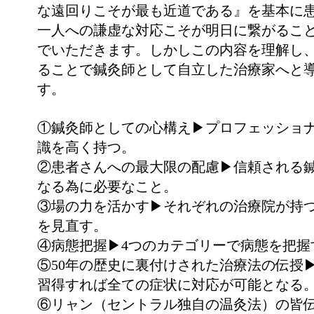
な遠回りこそが最も近道である』を基本に
一人への謙虚な対応こそが明日に繋がるこ
でいただきます。しかしこの内容を理解し
ることで鍼灸師として自立した治療家へと
す。
①鍼灸師としての心構え▶︎プロフェッショ
識を高く持つ。
②患者さんへの最大限の配慮▶︎信頼される
なる為に必要なこと。
③場の力を活かす▶︎それぞれの治療院が持
を見直す。
④病態把握▶︎4つのカテゴリーで病態を把握
⑤50年の歴史に裏付けされた治療法の伝授▶
習得すれば全ての症状に対応が可能となる
⑥リャン（セントラル独自の温灸法）の皆伝